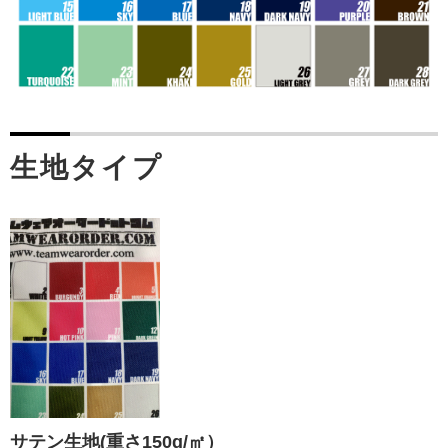
生地タイプ
サテン生地(重さ150g/㎡）