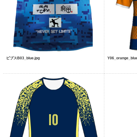
ビブスB03_blue.jpg
Y06_orange_blue