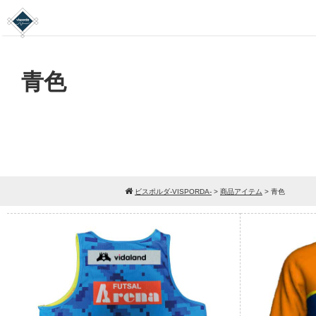
青色
ビスポルダ-VISPORDA-
>
商品アイテム
>
青色