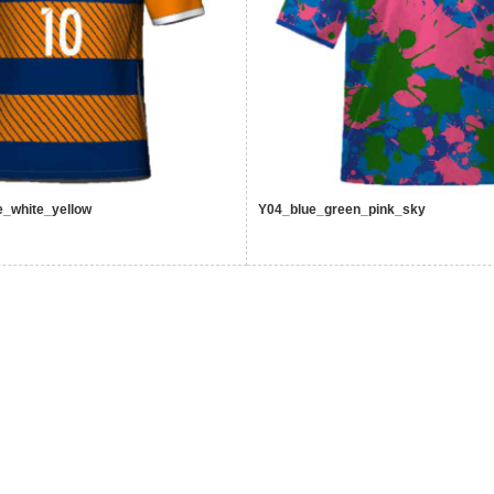
_white_yellow
Y04_blue_green_pink_sky