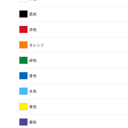
黒色
赤色
オレンジ
緑色
青色
水色
黄色
紫色